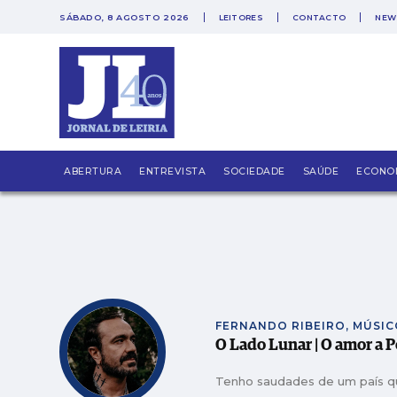
SÁBADO, 8 AGOSTO 2026
LEITORES
CONTACTO
NEW
PUB
Casal transforma terreno queimad
MAIS VISTAS
Faleceu António Vieira Rodrigues
MAIS VISTAS
Em Angola há 17 anos, Ana Santos 
MAIS VISTAS
Frumolde Tooling declarada insol
MAIS VISTAS
ABERTURA
ENTREVISTA
SOCIEDADE
SAÚDE
ECONO
CeX abre no LeiriaShopping com t
MAIS VISTAS
Obra ilegal em Monte Redondo av
MAIS VISTAS
FERNANDO RIBEIRO, MÚSI
O Lado Lunar | O amor a 
Tenho saudades de um país q