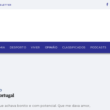
SLETTER
o em refúgio para cerca de 150 animais
, fundador da Construtora do Lena
é directora financeira de empresa de tecnologia
vente pelo Tribunal de Alcobaça
MIA
DESPORTO
VIVER
OPINIÃO
CLASSIFICADOS
PODCASTS
ecnologia em segunda mão e 5 anos de garantia
ança em desrespeito a embargo
CO
Portugal
ue achava bonito e com potencial. Que me dava amor,