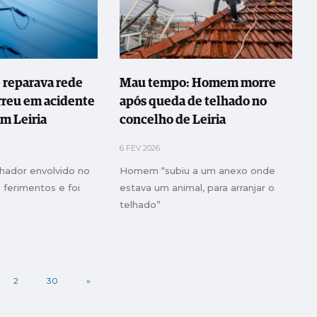
 reparava rede
Mau tempo: Homem morre
rreu em acidente
após queda de telhado no
em Leiria
concelho de Leiria
6 FEV 2026
lhador envolvido no
Homem “subiu a um anexo onde
 ferimentos e foi
estava um animal, para arranjar o
telhado”
2
30
»