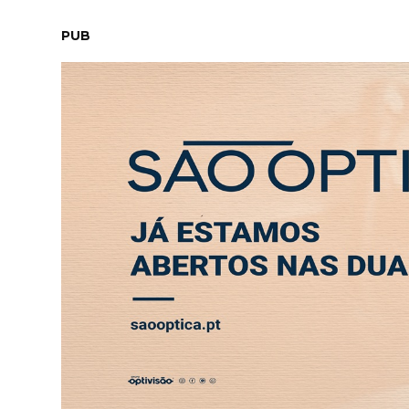
DOMINGO, 9 AGOSTO 2026
LEITORES
CONTACTO
NE
PUB
ABERTURA
ENTREVISTA
SOCIEDADE
SAÚDE
ECONO
Tag:
morte
SAÚDE
SOCIEDADE