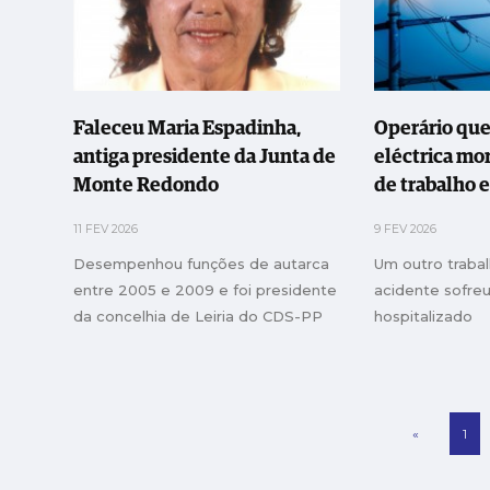
Faleceu Maria Espadinha,
Operário que
antiga presidente da Junta de
eléctrica mo
Monte Redondo
de trabalho 
11 FEV 2026
9 FEV 2026
Desempenhou funções de autarca
Um outro traba
entre 2005 e 2009 e foi presidente
acidente sofreu
da concelhia de Leiria do CDS-PP
hospitalizado
«
1