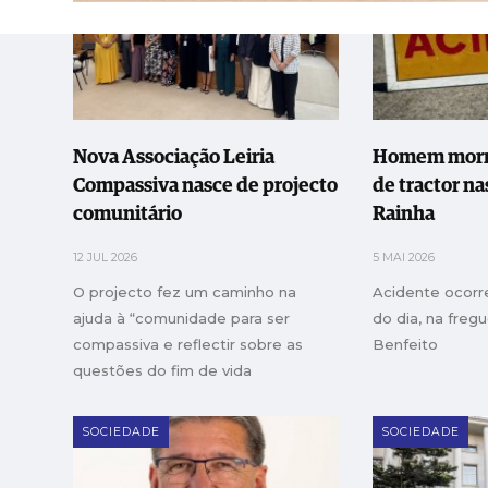
Nova Associação Leiria
Homem morr
Compassiva nasce de projecto
de tractor na
comunitário
Rainha
12 JUL 2026
5 MAI 2026
O projecto fez um caminho na
Acidente ocorre
ajuda à “comunidade para ser
do dia, na fregu
compassiva e reflectir sobre as
Benfeito
questões do fim de vida
SOCIEDADE
SOCIEDADE