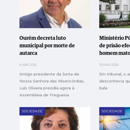
Ourém decreta luto
Ministério P
municipal por morte de
de prisão efe
autarca
homem matou
Nazaré
6 ABR 2026
19 MAR 2026
Antigo presidente da Junta de
Em tribunal, o 
Nossa Senhora das Misericórdias,
desconhecia qu
Luís Oliveira presidia agora à
bala
Assembleia de Freguesia
SOCIEDADE
SOCIEDADE