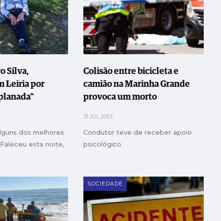
o Silva,
Colisão entre bicicleta e
 Leiria por
camião na Marinha Grande
planada"
provoca um morto
31 JUL 2023
lguns dos melhores
Condutor teve de receber apoio
 Faleceu esta noite,
psicológico
SOCIEDADE