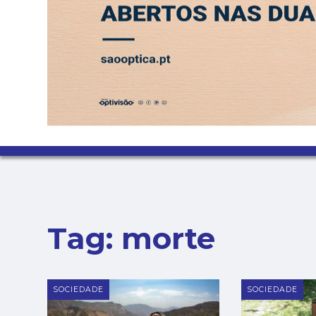
SÁBADO, 8 AGOSTO 2026
LEITORES
CONTACTO
NEW
PUB
ABERTURA
ENTREVISTA
SOCIEDADE
SAÚDE
ECONO
Tag:
morte
SOCIEDADE
SOCIEDADE