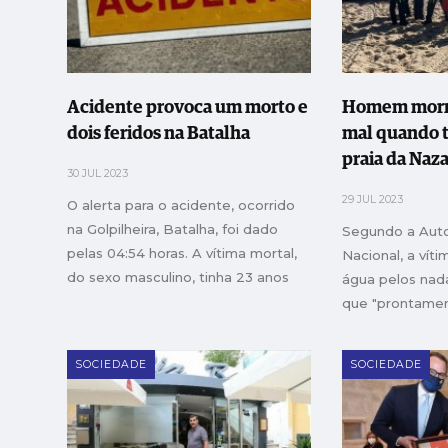
Acidente provoca um morto e
Homem morre
dois feridos na Batalha
mal quando 
praia da Naz
30 JUL 2023
29 JUL 2023
O alerta para o acidente, ocorrido
na Golpilheira, Batalha, foi dado
Segundo a Auto
pelas 04:54 horas. A vítima mortal,
Nacional, a víti
do sexo masculino, tinha 23 anos
água pelos nad
que "prontament
manobras de re
óbito acabou p
SOCIEDADE
SOCIEDADE
local.