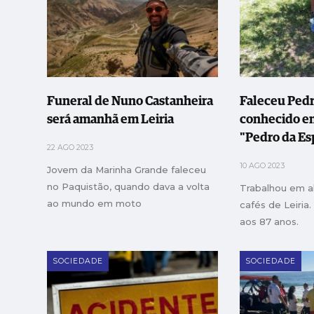
Funeral de Nuno Castanheira
Faleceu Pedr
será amanhã em Leiria
conhecido em
"Pedro da Es
22 AGO 2023
10 AGO 2023
Jovem da Marinha Grande faleceu
no Paquistão, quando dava a volta
Trabalhou em a
ao mundo em moto
cafés de Leiria.
aos 87 anos.
SOCIEDADE
SOCIEDADE