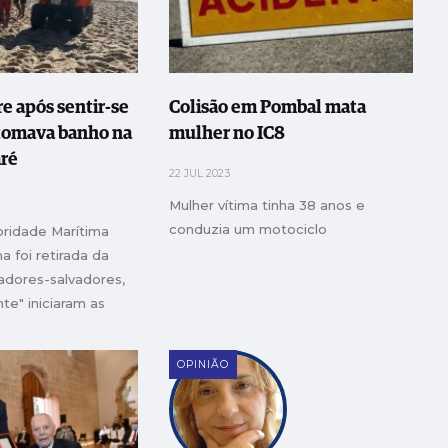
 após sentir-se
Colisão em Pombal mata
tomava banho na
mulher no IC8
aré
22 JUL 2023
Mulher vítima tinha 38 anos e
conduzia um motociclo
ridade Marítima
ma foi retirada da
adores-salvadores,
e" iniciaram as
animação, mas o
or ser declarado no
OPINIÃO