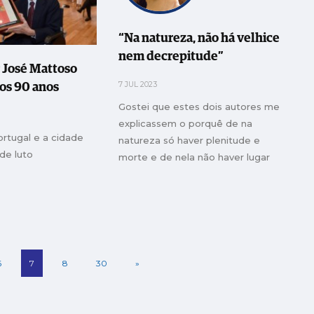
“Na natureza, não há velhice
nem decrepitude”
r José Mattoso
7 JUL 2023
os 90 anos
Gostei que estes dois autores me
explicassem o porquê de na
ortugal e a cidade
natureza só haver plenitude e
 de luto
morte e de nela não haver lugar
para a velhice e para a decrepitude
6
7
8
30
»