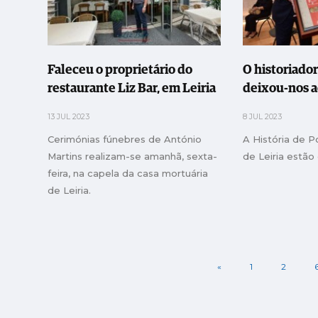
Faleceu o proprietário do
O historiado
restaurante Liz Bar, em Leiria
deixou-nos a
13 JUL 2023
8 JUL 2023
Cerimónias fúnebres de António
A História de P
Martins realizam-se amanhã, sexta-
de Leiria estão
feira, na capela da casa mortuária
de Leiria.
«
1
2