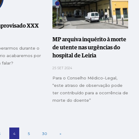
improvisado XXX
MP arquiva inquérito à morte
de utente nas urgências do
perarmos durante o
rio acabaremos por
hospital de Leiria
 falar?
25 SET 2024
Para o Conselho Médico-Legal,
“este atraso de observação pode
ter contribuído para a ocorrência de
morte do doente”
3
4
5
30
»