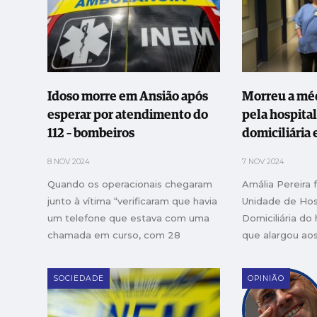
Idoso morre em Ansião após
Morreu a méd
esperar por atendimento do
pela hospita
112 – bombeiros
domiciliária 
8 NOV 2024
7 NOV 2024
Quando os operacionais chegaram
Amália Pereira 
junto à vítima “verificaram que havia
Unidade de Hos
um telefone que estava com uma
Domiciliária do 
chamada em curso, com 28
que alargou ao
minutos, para tentarem obter
primários
ligação com a linha 112”
SOCIEDADE
OPINIÃO