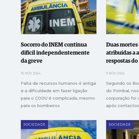
Socorro do INEM continua
Duas mortes
difícil independentemente
atribuídas a 
da greve
respostas d
15 NOV 2024
9 NOV 2024
Falta de recursos humanos é antiga
Segundo os Bom
e a dificuldade em fazer ligação
do Pombal, nos
para o CODU é complicada, mesmo
corporação foi 
para os bombeiros
após contactos 
ficaram sem re
SOCIEDADE
SOCIEDADE