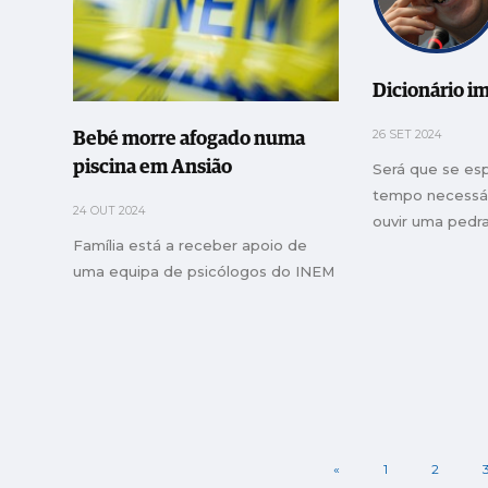
Dicionário 
26 SET 2024
Bebé morre afogado numa
piscina em Ansião
Será que se es
tempo necessá
24 OUT 2024
ouvir uma pedra
Família está a receber apoio de
uma equipa de psicólogos do INEM
«
1
2