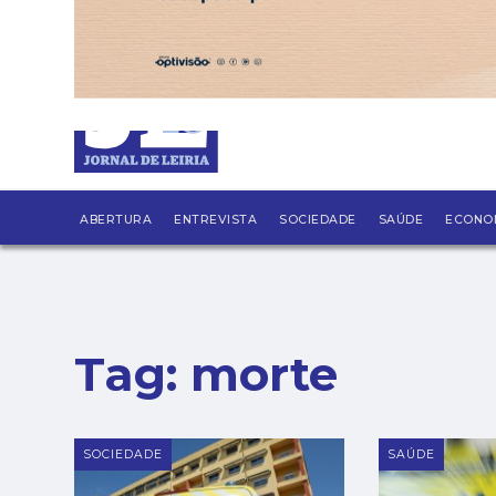
SÁBADO, 8 AGOSTO 2026
LEITORES
CONTACTO
NEW
PUB
ABERTURA
ENTREVISTA
SOCIEDADE
SAÚDE
ECONO
Tag:
morte
SOCIEDADE
SAÚDE