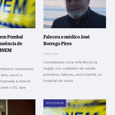
 em Pombal
Faleceu o médico José
ausência de
Borrego Pires
o INEM
9 NOV 2024
Considerado uma referência na
região nos cuidados de saúde
beiros Voluntários
primários, faleceu, esta manhã, no
 dois casos a
hospital de Leiria
chamada a intervir
para o 112, que
sposta
SOCIEDADE