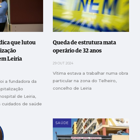
ica que lutou
Queda de estrutura mata
lização
operário de 32 anos
em Leiria
29 OUT 2024
Vítima estava a trabalhar numa obra
particular na zona do Telheiro,
foi a fundadora da
concelho de Leiria
pitalização
hospital de Leiria,
s cuidados de saúde
SAÚDE