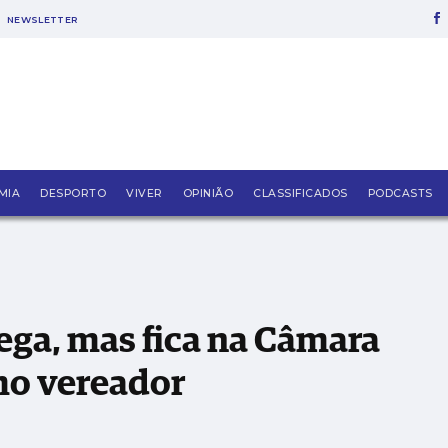
NEWSLETTER
mara da Marinha Grande como vereador independent
MIA
DESPORTO
VIVER
OPINIÃO
CLASSIFICADOS
PODCASTS
ega, mas fica na Câmara
mo vereador