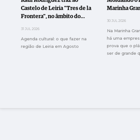
Raúl Rodríguez traz ao
Moldando o f
Castelo de Leiria "Tres de la
Marinha Gra
Frontera", no âmbito do
30 JUL 2026
CriaJazz
31 JUL 2026
Na Marinha Gran
há uma empres
Agenda cultural: o que fazer na
prova que o pl
região de Leiria em Agosto
ser de grande q
Plásticos Futu
indústria portu
primeiros pass
de matérias plá
quase cinco dé
Líder, serve ma
opera mais de 
diferentes e fa
euros. E ainda 