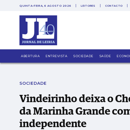
QUINTA-FEIRA, 6 AGOSTO 2026
LEITORES
CONTACTO
PUB
Vindeirinho deixa o Chega, mas fica na Câ
ABERTURA
ENTREVISTA
SOCIEDADE
SAÚDE
ECONO
SOCIEDADE
Vindeirinho deixa o Ch
da Marinha Grande co
independente