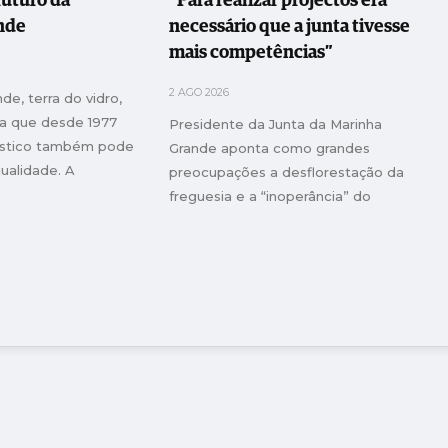
uturo da
“Para realizar projectos era
nde
necessário que a junta tivesse
mais competências”
2 AGO 2026
de, terra do vidro,
a que desde 1977
Presidente da Junta da Marinha
ástico também pode
Grande aponta como grandes
ualidade. A
preocupações a desflorestação da
ra nasceu quando a
freguesia e a “inoperância” do
guesa dava ainda os
governo central nos apoios pós-
os na transformação
Kristin
sticas e agora,
cadas depois, é PME
is de 400 clientes,
450 moldes
tura 7,5 milhões de
não parou.