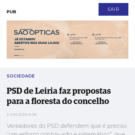
CONTACTO
NEWSLETTER
ASSINATURA
LOGIN
SAIR
PUB
PSD de Leiria faz propostas para a floresta do concelho
SOCIEDADE
PSD de Leiria faz propostas
para a floresta do concelho
3 JUN 2026 14:36
Vereadores do PSD defendem que é preciso
“um esforço continuado e sistemático”, que