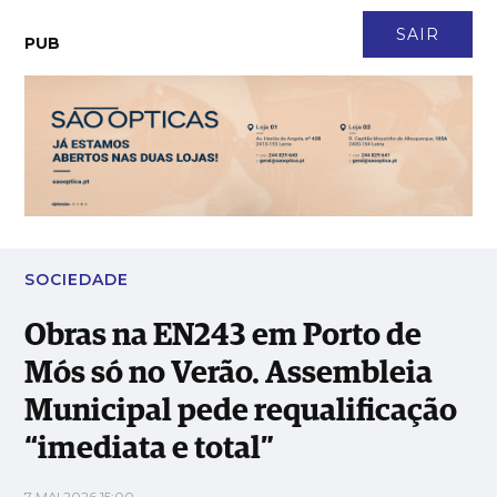
CONTACTO
NEWSLETTER
ASSINATURA
LOGIN
SAIR
PUB
Obras na EN243 em Porto de Mós só no Verão. Assembleia
Municipal pede requalificação “imediata e total”
SOCIEDADE
Obras na EN243 em Porto de
Mós só no Verão. Assembleia
Municipal pede requalificação
“imediata e total”